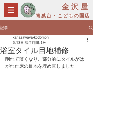
金沢屋
青葉台・こどもの国店
記事
kanazawaya-kodomon
6月3日
読了時間: 1分
浴室タイル目地補修
削れて薄くなり、部分的にタイルがは
がれた床の目地を埋め直しました